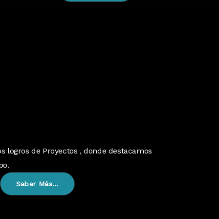
os logros de Proyectos , donde destacamos
po.
Saber Más…