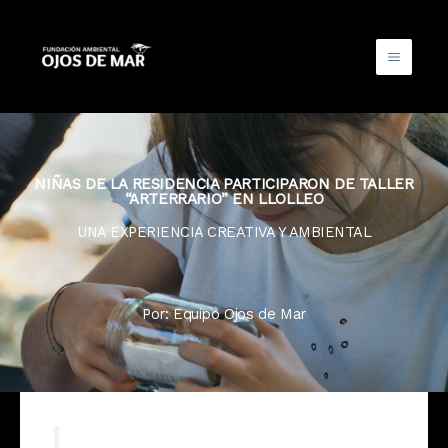
Ir
al
contenido
NIÑAS DE LA RESIDENCIA PARTICIPARON DE TALLER
“ARTERRARIO” EN LLOLLEO
UNA EXPERIENCIA CREATIVA Y AMBIENTAL
Por: Equipo Ojos de Mar