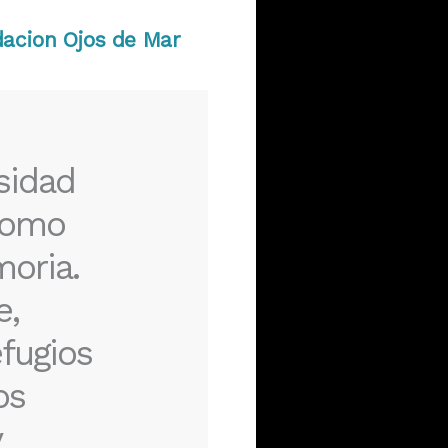
dacion Ojos de Mar
sidad
 como
oria.
e,
fugios
os
y