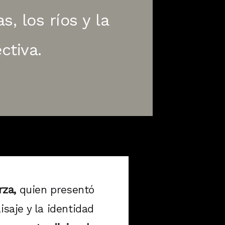
s, los ríos y la
ctiva.
rza,
quien presentó
isaje y la identidad