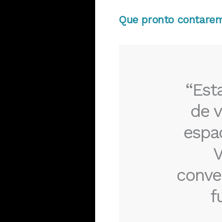
Que pronto contarem
“Est
de v
espa
V
conve
f