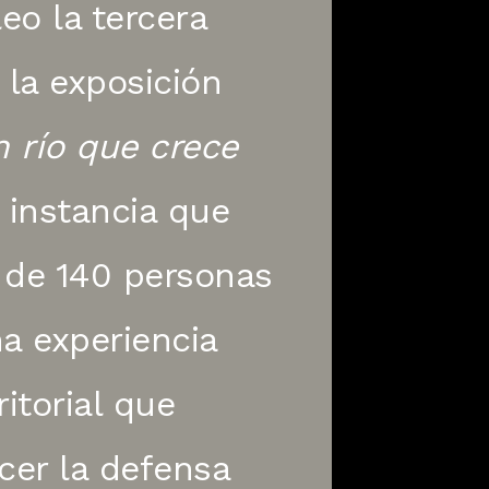
leo la tercera
 la exposición
 río que crece
, instancia que
 de 140 personas
a experiencia
ritorial que
cer la defensa