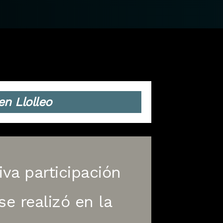
n Llolleo
va participación
se realizó en la