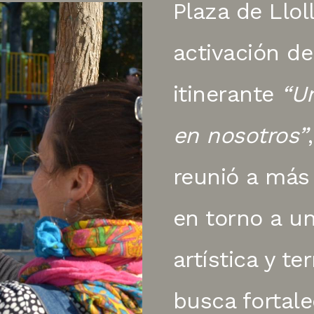
Plaza de Llol
activación de
itinerante
“Un
en nosotros”
reunió a más
en torno a un
artística y ter
busca fortale