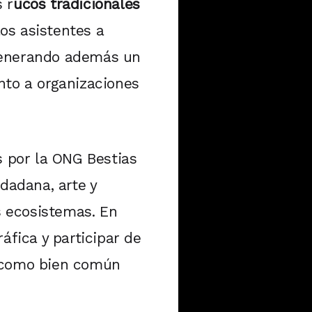
 r
ucos tradicionales
los asistentes a
, generando además un
nto a organizaciones
s por la ONG Bestias
udadana, arte y
s ecosistemas. En
áfica y participar de
a como bien común