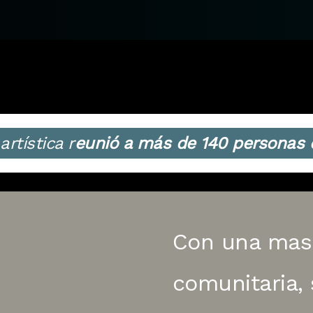
rtística r
eunió a más de 140 personas e
Con una masi
comunitaria, 