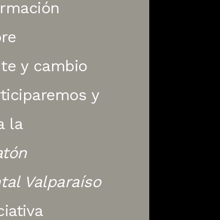
ormación
bre
te y cambio
rticiparemos y
 la
atón
al Valparaíso
ciativa