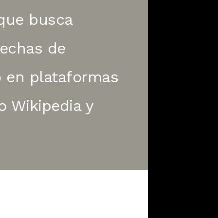
 que busca
rechas de
 en plataformas
o Wikipedia y