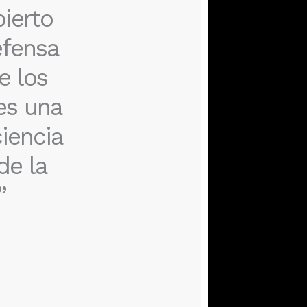
ierto
efensa
e los
es una
iencia
de la
”