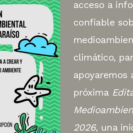
acceso a inf
confiable so
medioambien
climático, pa
apoyaremos a
próxima
Edit
Medioambient
2026
, una ini