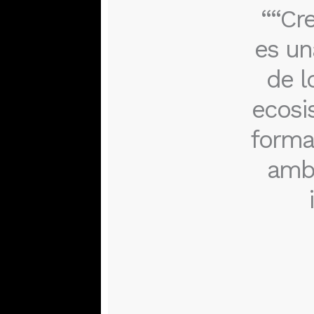
““Cr
es un
de l
ecosi
forma
ambi