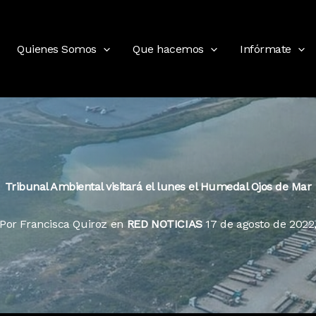
Quienes Somos
Que hacemos
Infórmate
Tribunal Ambiental visitará el lunes el Humedal Ojos de Mar
Por Francisca Quiroz en
RED NOTICIAS
17 de agosto de 2022