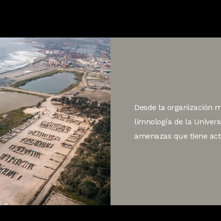
Desde la organización m
limnología de la Univer
amenazas que tiene act