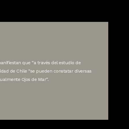
anifiestan que “a través del estudio de
sidad de Chile “se pueden constatar diversas
ualmente Ojos de Mar”.