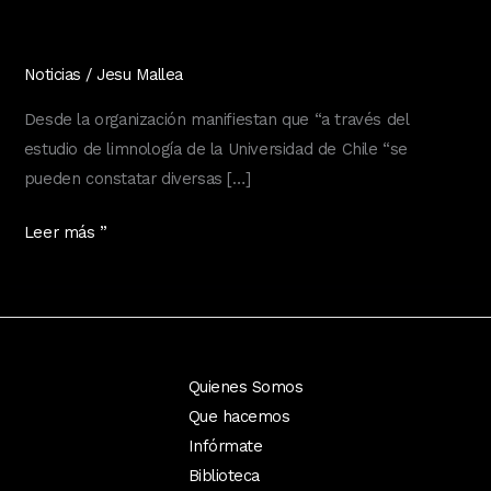
Noticias
/
Jesu Mallea
Desde la organización manifiestan que “a través del
estudio de limnología de la Universidad de Chile “se
pueden constatar diversas […]
TRIBUNAL
Leer más ”
AMBIENTAL
VISITARÁ
EL
LUNES
OJOS
Quienes Somos
DE
Que hacemos
MAR
Infórmate
Biblioteca