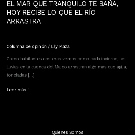
EL MAR QUE TRANQUILO TE BAÑA,
HOY RECIBE LO QUE EL RÍO
ARRASTRA
Columna de opinión
/
Lily Plaza
Como habitantes costeras vemos como cada invierno, las
lluvias en la cuenca del Maipo arrastran algo más que agua,
toneladas […]
EL
Leer más ”
MAR
QUE
TRANQUILO
TE
BAÑA,
Quienes Somos