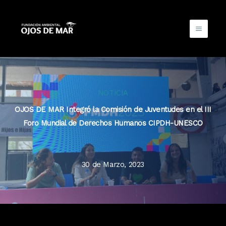
Ir
al
contenido
NOTICIA
OJOS DE MAR Integró la Comisión de Juventudes en el III
Foro Mundial de Derechos Humanos CIPDH-UNESCO
30 de Marzo, 2023