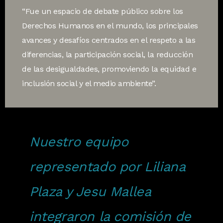
“Fue un espacio de debate público sobre los
Derechos Humanos en el mundo, los principales
avances y desafíos centrados en el respeto a las
diferencias, la participación social, la reducción
de las desigualdades, promoviendo la equidad e
inclusión social y el medio ambiente”.
Nuestro equipo
representado por Liliana
Plaza y Jesu Mallea
integraron la comisión de