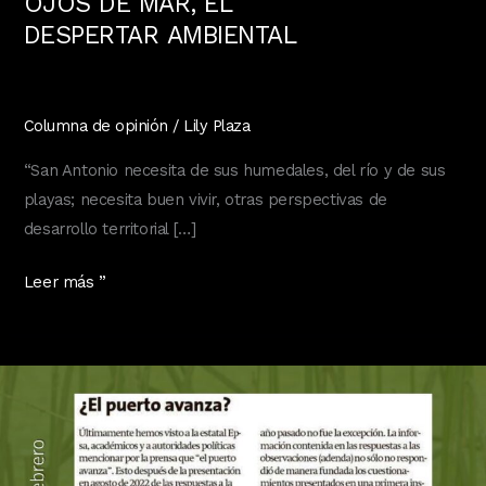
OJOS DE MAR, EL
DESPERTAR AMBIENTAL
Columna de opinión
/
Lily Plaza
“San Antonio necesita de sus humedales, del río y de sus
playas; necesita buen vivir, otras perspectivas de
desarrollo territorial […]
OJOS
Leer más ”
DE
MAR,
EL
DESPERTAR AMBIENTAL