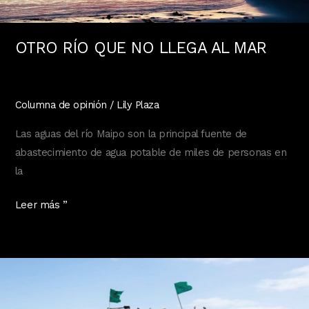
OTRO RÍO QUE NO LLEGA AL MAR
Columna de opinión
/
Lily Plaza
Las aguas del río Maipo son la principal fuente de
abastecimiento de agua potable de miles de personas en
la
OTRO
Leer más ”
RÍO
QUE
NO
LLEGA
AL