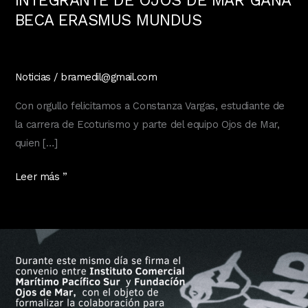
INTEGRANTE DE OJOS DE MAR GANA
BECA ERASMUS MUNDUS
Noticias
/
bramedil@gmail.com
Con orgullo felicitamos a Constanza Vargas, estudiante de
la carrera de Ecoturismo y parte del equipo Ojos de Mar,
quien […]
INTEGRANTE
Leer más ”
DE
OJOS
DE
MAR
GANA
BECA
ERASMUS