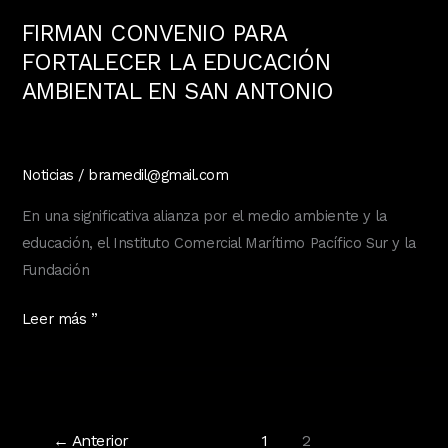
FIRMAN CONVENIO PARA
FORTALECER LA EDUCACIÓN
AMBIENTAL EN SAN ANTONIO
Noticias
/
bramedil@gmail.com
En una significativa alianza por el medio ambiente y la
educación, el Instituto Comercial Marítimo Pacífico Sur y la
Fundación
FIRMAN
Leer más ”
CONVENIO
PARA
FORTALECER
LA
←
Anterior
1
2