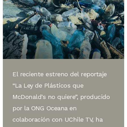
El reciente estreno del reportaje
“La Ley de Plásticos que
McDonald’s no quiere”, producido
por la ONG Oceana en
colaboración con UChile TV, ha